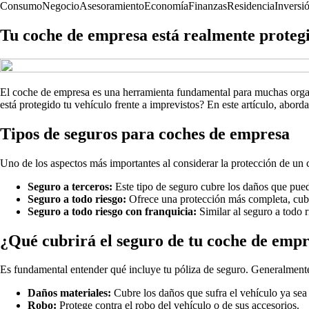
Consumo
Negocio
Asesoramiento
Economía
Finanzas
Residencia
Inversi
Tu coche de empresa está realmente proteg
El coche de empresa es una herramienta fundamental para muchas organiz
está protegido tu vehículo frente a imprevistos? En este artículo, abor
Tipos de seguros para coches de empresa
Uno de los aspectos más importantes al considerar la protección de un c
Seguro a terceros:
Este tipo de seguro cubre los daños que pueda
Seguro a todo riesgo:
Ofrece una protección más completa, cubr
Seguro a todo riesgo con franquicia:
Similar al seguro a todo r
¿Qué cubrirá el seguro de tu coche de emp
Es fundamental entender qué incluye tu póliza de seguro. Generalmente,
Daños materiales:
Cubre los daños que sufra el vehículo ya sea
Robo:
Protege contra el robo del vehículo o de sus accesorios.