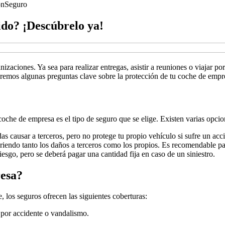
ón
Seguro
ido? ¡Descúbrelo ya!
aciones. Ya sea para realizar entregas, asistir a reuniones o viajar po
daremos algunas preguntas clave sobre la protección de tu coche de empr
oche de empresa es el tipo de seguro que se elige. Existen varias opcio
s causar a terceros, pero no protege tu propio vehículo si sufre un acc
iendo tanto los daños a terceros como los propios. Es recomendable pa
iesgo, pero se deberá pagar una cantidad fija en caso de un siniestro.
resa?
 los seguros ofrecen las siguientes coberturas:
 por accidente o vandalismo.